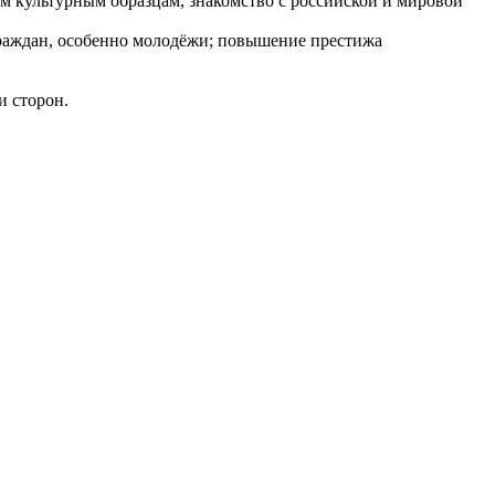
 культурным образцам, знакомство с российской и мировой
граждан, особенно молодёжи; повышение престижа
и сторон.