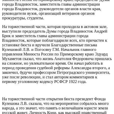
города Владивосток, заместитель главы администрации
города Владивосток, руководители органов власти края,
руководители вузов, организаций ветеранов органов
прокуратуры, студенты.
На торжественной части, которая проходила в актовом зале,
выступили председатель Думы города Владивосток Андрей
Брик и заместитель главы администрации города
Владивосток, которые поблагодарили всех, кто причастен к
установке бюста и вручили Благодарственные письма
Кулешовой Л.В. и Погосяну Г.М. Начальник главного
управления Минюста России по Приморскому краю Эдуард
Мухаметов сказал, что жизнь Анатолия Федоровича пришлась
на сложное, но увлекательное время. Он начал работать в
период проведения судебной реформы Александра второго, а
закончил, будучи профессором Петроградского университета,
уже после революции, и стал автором комментариев к
первому уголовному кодексу РСФСР 1922 года.
На торжественной части открытия бюста президент Фонда
Кулешова Л.В. сказала, что на мероприятии собралось много
народа, а это значит, что память о величайшем юристе земли
русской живет. Личность Кони, как высокий нравственный