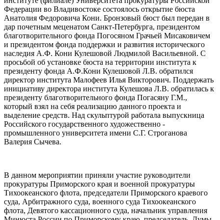
институте (филиале) Университета прокуратуры Российской
Федерации во Владивостоке состоялось открытие бюста
Анатолия Федоровича Кони. Бронзовый бюст был передан в
дар почетным меценатом Санкт-Петербурга, президентом
благотворительного фонда Погосяном Грачьей Мисаковичем
и президентом фонда поддержки и развития исторического
наследия А.Ф. Кони Кулешовой Людмилой Васильевной. С
просьбой об установке бюста на территории института к
президенту фонда А.Ф.Кони Кулешовой Л.В. обратился
директор института Малофеев Илья Викторович. Поддержать
инициативу директора института Кулешова Л.В. обратилась к
президенту благотворительного фонда Погасяну Г.М.,
который взял на себя реализацию данного проекта и
выделение средств. Над скульптурой работала выпускница
Российского государственного художественно -
промышленного университета имени С.Г. Строганова
Валерия Сычева.
В данном мероприятии приняли участие руководители
прокуратуры Приморского края и военной прокуратуры
Тихоокеанского флота, председатели Приморского краевого
суда, Арбитражного суда, военного суда Тихоокеанского
флота, Девятого кассационного суда, начальник управления
Минюста России по Приморскому краю, председатель Думы