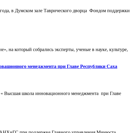
 года, в Думском зале Таврического дворца Фондом поддержки
, на который собрались эксперты, ученые в науке, культуре,
овационного менеджмента при Главе Республики Саха
я « Высшая школа инновационного менеджмента при Главе
я РАНХиГС при поддержке Главного управления Минюста