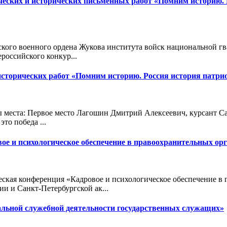
ческих и исторических письменных работ «Помним историю. 
ргского военного ордена Жукова института войск национальной 
российского конкур...
исторических работ «Помним историю. Россия история патрио
 места: Первое место Лагошин Дмитрий Алексеевич, курсант Са
то победа ...
е и психологическое обеспечение в правоохранительных орг
еская конференция «Кадровое и психологическое обеспечение в 
и и Санкт-Петербургской ак...
альной служебной деятельности государственных служащих»