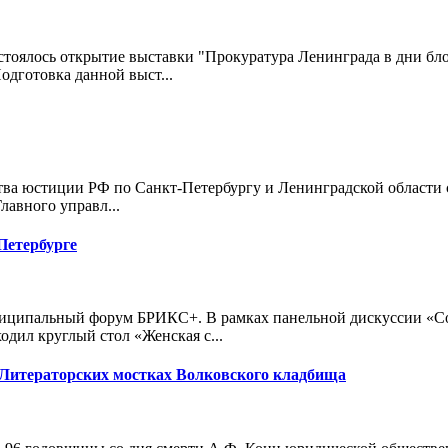
остоялось открытие выставки "Прокуратура Ленинграда в дни бл
дготовка данной выст...
стиции РФ по Санкт-Петербургу и Ленинградской области со
авного управл...
етербурге
иципальный форум БРИКС+. В рамках панельной дискуссии «Сох
дил круглый стол «Женская с...
 Литераторских мостках Волковского кладбища