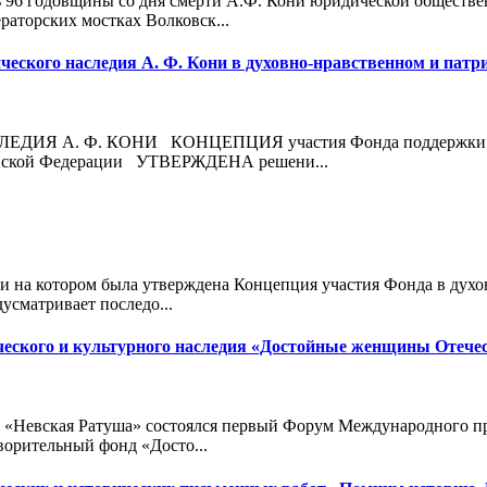
ь 96 годовщины со дня смерти А.Ф. Кони юридической обществе
аторских мостках Волковск...
ского наследия А. Ф. Кони в духовно-нравственном и патр
. Ф. КОНИ КОНЦЕПЦИЯ участия Фонда поддержки и развит
сийской Федерации УТВЕРЖДЕНА решени...
ни на котором была утверждена Концепция участия Фонда в дух
сматривает последо...
еского и культурного наследия «Достойные женщины Отече
К «Невская Ратуша» состоялся первый Форум Международного пр
ворительный фонд «Досто...