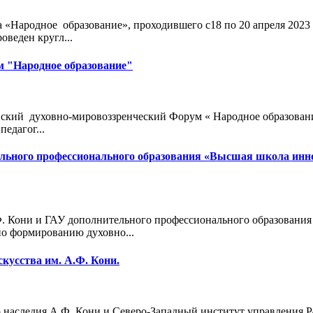
 «Народное образование», проходившего с18 по 20 апреля 2023
оведен кругл...
м "Народное образование"
кий духовно-мировоззренческий Форум « Народное образование»
педагог...
тельного профессионального образования «Высшая школа инн
Ф. Кони и ГАУ дополнительного профессионального образовани
по формированию духовно...
скусства им. А.Ф. Кони.
го наследия А.Ф. Кони и Северо-Западный институт управлени