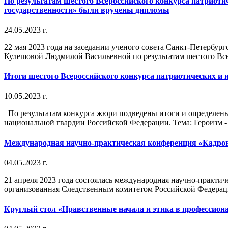
По результатам шестого Всероссийского конкурса патриоти
государственности» были вручены дипломы
24.05.2023 г.
22 мая 2023 года на заседании ученого совета Санкт-Петербу
Кулешовой Людмилой Васильевной по результатам шестого Все
Итоги шестого Всероссийского конкурса патриотических и 
10.05.2023 г.
По результатам конкурса жюри подведены итоги и определены
национальной гвардии Российской Федерации. Тема: Героизм - э
Международная научно-практическая конференция «Кадрово
04.05.2023 г.
21 апреля 2023 года состоялась международная научно-практич
организованная Следственным комитетом Российской Федераци
Круглый стол «Нравственные начала и этика в профессион