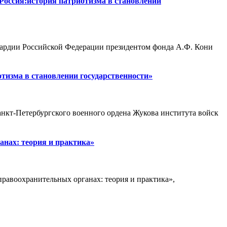
Россия:история патриотизма в становлении
гвардии Российской Федерации президентом фонда А.Ф. Кони
тизма в становлении государственности»
нкт-Петербургского военного ордена Жукова института войск
анах: теория и практика»
правоохранительных органах: теория и практика»,